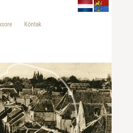
nsore
Kóntak