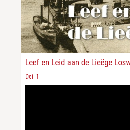
Leef en Leid aan de Lieëge Losw
Deil 1