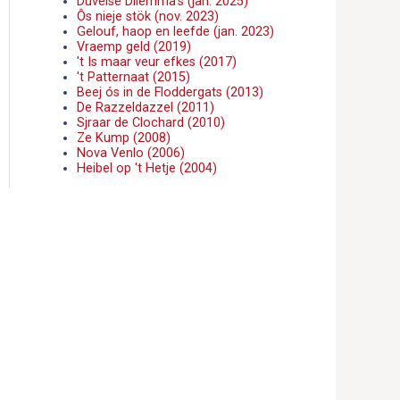
Duvelse Dilemma's (jan. 2025)
Ôs nieje stök (nov. 2023)
Gelouf, haop en leefde (jan. 2023)
Vraemp geld (2019)
't Is maar veur efkes (2017)
't Patternaat (2015)
Beej ós in de Floddergats (2013)
De Razzeldazzel (2011)
Sjraar de Clochard (2010)
Ze Kump (2008)
Nova Venlo (2006)
Heibel op 't Hetje (2004)