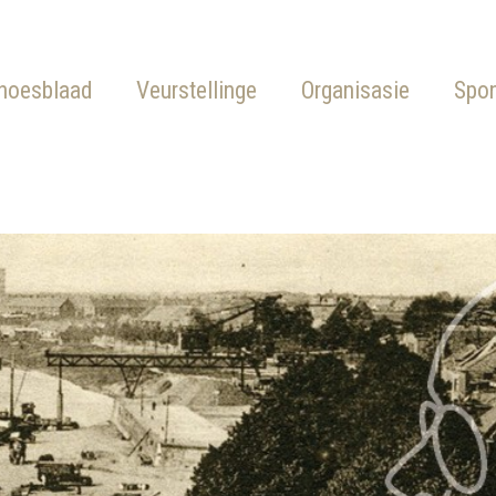
hoesblaad
Veurstellinge
Organisasie
Spo