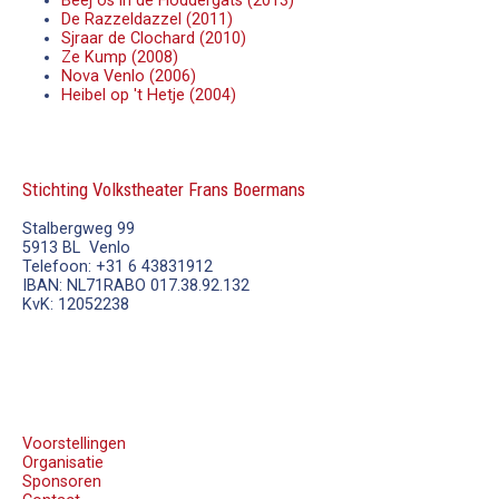
Beej ós in de Floddergats (2013)
De Razzeldazzel (2011)
Sjraar de Clochard (2010)
Ze Kump (2008)
Nova Venlo (2006)
Heibel op 't Hetje (2004)
Stichting Volkstheater Frans Boermans
Stalbergweg 99
5913 BL Venlo
Telefoon: +31 6 43831912
IBAN: NL71RABO 017.38.92.132
KvK: 12052238
Voorstellingen
Organisatie
Sponsoren