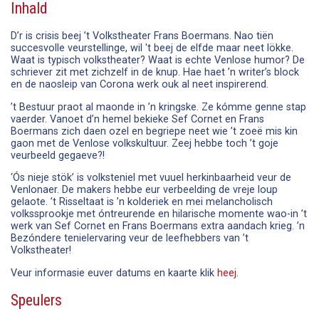
Inhald
D’r is crisis beej ’t Volkstheater Frans Boermans. Nao tiën
succesvolle veurstellinge, wil 't beej de elfde maar neet lökke.
Waat is typisch volkstheater? Waat is echte Venlose humor? De
schriever zit met zichzelf in de knup. Hae haet ’n writer’s block
en de naosleip van Corona werk ouk al neet inspirerend.
’t Bestuur praot al maonde in ’n kringske. Ze kómme genne stap
vaerder. Vanoet d’n hemel bekieke Sef Cornet en Frans
Boermans zich daen ozel en begriepe neet wie ’t zoeë mis kin
gaon met de Venlose volkskultuur. Zeej hebbe toch ’t goje
veurbeeld gegaeve?!
‘Ós nieje stök’ is volksteniel met vuuel herkinbaarheid veur de
Venlonaer. De makers hebbe eur verbeelding de vreje loup
gelaote. ’t Risseltaat is ’n kolderiek en mei melancholisch
volkssprookje met óntreurende en hilarische momente wao-in ’t
werk van Sef Cornet en Frans Boermans extra aandach krieg. ’n
Bezóndere tenielervaring veur de leefhebbers van ’t
Volkstheater!
Veur informasie euver datums en kaarte klik
heej
.
Speulers