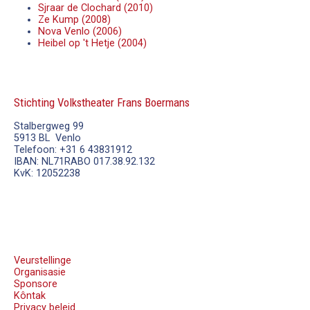
Sjraar de Clochard (2010)
Ze Kump (2008)
Nova Venlo (2006)
Heibel op 't Hetje (2004)
Stichting Volkstheater Frans Boermans
Stalbergweg 99
5913 BL Venlo
Telefoon: +31 6 43831912
IBAN: NL71RABO 017.38.92.132
KvK: 12052238
Veurstellinge
Organisasie
Sponsore
Kôntak
Privacy beleid