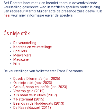
Sef Peeters haet met zien kreatief team 'n aovendvöllende
veurstelling geschreve wao in vieftieën speulers ónder leiding
van regisseur Marnix Mulder acte de présence zulle gaeve. Klik
heej
veur mier informasie euver de speulers.
Ós nieje stök
De veurstelling
Kaertjes en veurstellinge
Speulers
Meiwerkers
Magazine
Film
De veurstellinge van Volkstheater Frans Boermans:
Duvelse Dilemma's (jan. 2025)
Ôs nieje stök (nov. 2023)
Gelouf, haop en leefde (jan. 2023)
Vraemp geld (2019)
't Is maar veur efkes (2017)
't Patternaat (2015)
Beej ós in de Floddergats (2013)
De Razzeldazzel (2011)