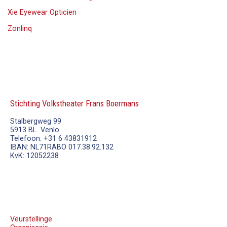
Xie Eyewear Opticien
Zonlinq
Stichting Volkstheater Frans Boermans
Stalbergweg 99
5913 BL Venlo
Telefoon: +31 6 43831912
IBAN: NL71RABO 017.38.92.132
KvK: 12052238
Veurstellinge