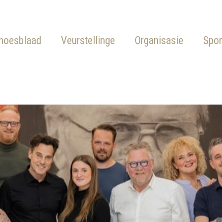
hoesblaad
Veurstellinge
Organisasie
Spo