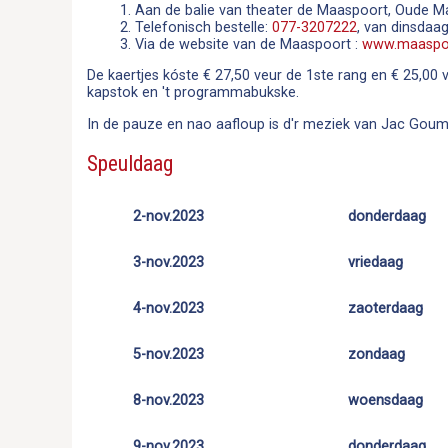
Aan de balie van theater de Maaspoort, Oude M
Telefonisch bestelle:
077-3207222
, van dinsdaa
Via de website van de Maaspoort :
www.maaspoo
De kaertjes kóste € 27,50 veur de 1ste rang en € 25,00 v
kapstok en 't programmabukske.
In de pauze en nao aafloup is d'r meziek van Jac Goum
Speuldaag
2-nov.
2023
donderdaag
3-nov.
2023
vriedaag
4-nov.
2023
zaoterdaag
5-nov.
2023
zondaag
8-nov.
2023
woensdaag
9-nov.
2023
donderdaag