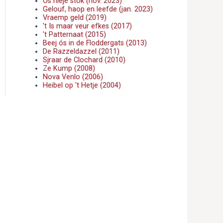
Ôs nieje stök (nov. 2023)
Gelouf, haop en leefde (jan. 2023)
Vraemp geld (2019)
't Is maar veur efkes (2017)
't Patternaat (2015)
Beej ós in de Floddergats (2013)
De Razzeldazzel (2011)
Sjraar de Clochard (2010)
Ze Kump (2008)
Nova Venlo (2006)
Heibel op 't Hetje (2004)