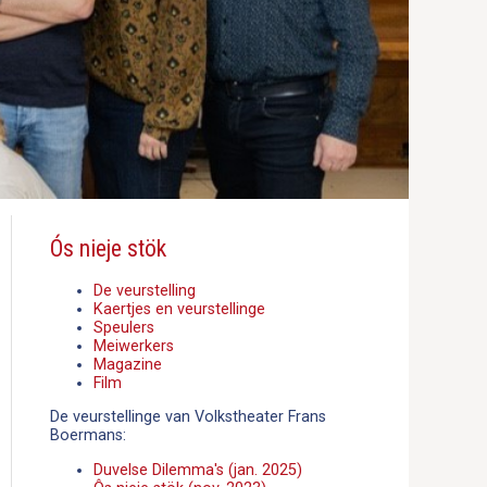
Ós nieje stök
De veurstelling
Kaertjes en veurstellinge
Speulers
Meiwerkers
Magazine
Film
De veurstellinge van Volkstheater Frans
Boermans:
Duvelse Dilemma's (jan. 2025)