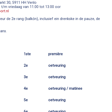
arkt 30, 5911 HH Venlo
g t/m vriedaag van 11.00 tot 13.00 oor
rt.nl
eur de 2e rang (balkón), inclusief ein drenkske in de pauze, de
ans.
1ste
première
2e
oetveuring
3e
oetveuring
4e
oetveuring / matinee
5e
oetveuring
6e
oetveuring