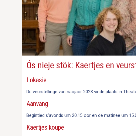
Ós nieje stök: Kaertjes en veurs
Lokasie
De veurstellinge van naojaor 2023 vinde plaats in Thea
Aanvang
Begintied s'avonds um 20.15 oor en de matinee um 15.
Kaertjes koupe