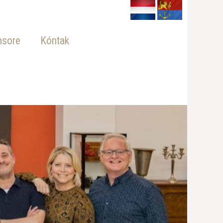
nsore
Kóntak